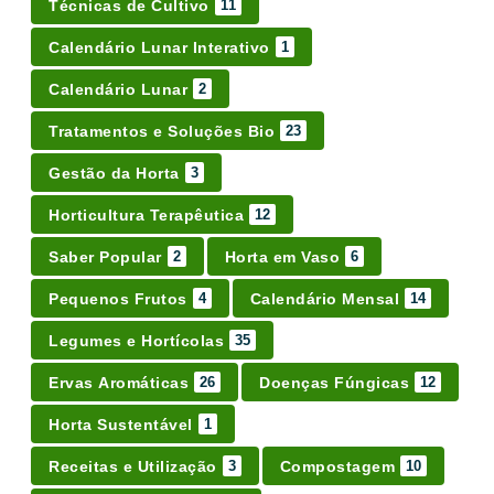
Técnicas de Cultivo
11
Calendário Lunar Interativo
1
Calendário Lunar
2
Tratamentos e Soluções Bio
23
Gestão da Horta
3
Horticultura Terapêutica
12
Saber Popular
Horta em Vaso
2
6
Pequenos Frutos
Calendário Mensal
4
14
Legumes e Hortícolas
35
Ervas Aromáticas
Doenças Fúngicas
26
12
Horta Sustentável
1
Receitas e Utilização
Compostagem
3
10