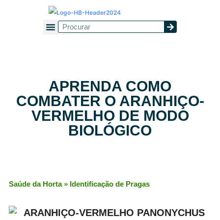
Guias de Cultivo
Saúde da Horta
Solo e Adubos
Horta Lifestyle
APRENDA COMO
COMBATER O ARANHIÇO-
VERMELHO DE MODO
BIOLÓGICO
Saúde da Horta
»
Identificação de Pragas