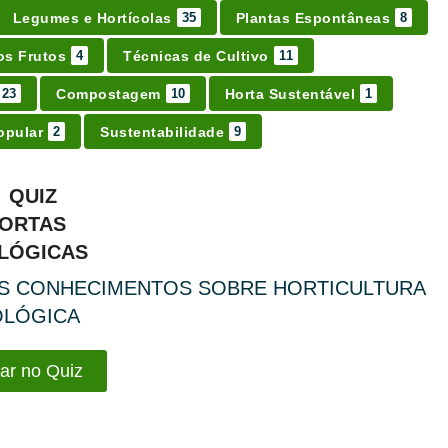
Legumes e Hortícolas
Plantas Espontâneas
35
8
s Frutos
Técnicas de Cultivo
4
11
Compostagem
Horta Sustentável
23
10
1
opular
Sustentabilidade
2
9
EUS CONHECIMENTOS SOBRE HORTICULTURA
OLÓGICA
ar no Quiz