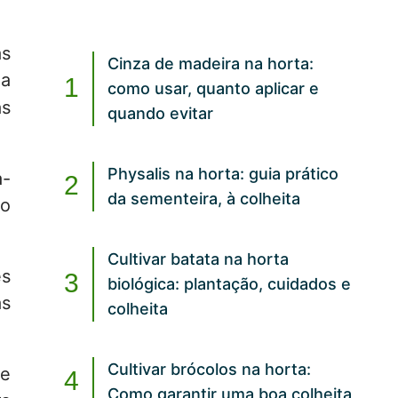
as
Cinza de madeira na horta:
ua
como usar, quanto aplicar e
as
quando evitar
Physalis na horta: guia prático
a-
da sementeira, à colheita
do
Cultivar batata na horta
es
biológica: plantação, cuidados e
as
colheita
Cultivar brócolos na horta:
e
Como garantir uma boa colheita