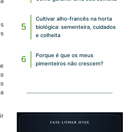
ra
Cultivar alho-francês na horta
es
biológica: sementeira, cuidados
os
e colheita
Porque é que os meus
pimenteiros não crescem?
de
as
as
 a
ir