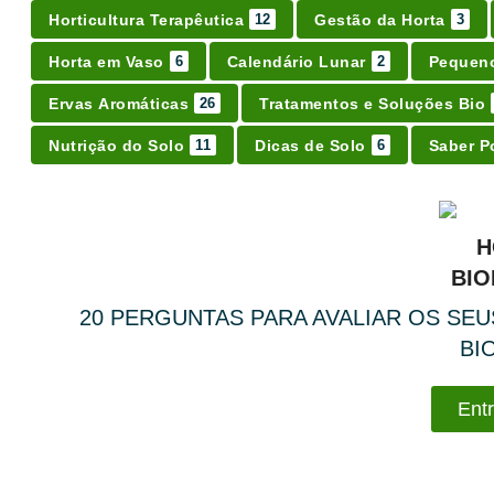
Horticultura Terapêutica
Gestão da Horta
12
3
Horta em Vaso
Calendário Lunar
Pequeno
6
2
Ervas Aromáticas
Tratamentos e Soluções Bio
26
Nutrição do Solo
Dicas de Solo
Saber P
11
6
20 PERGUNTAS PARA AVALIAR OS S
BI
Entr