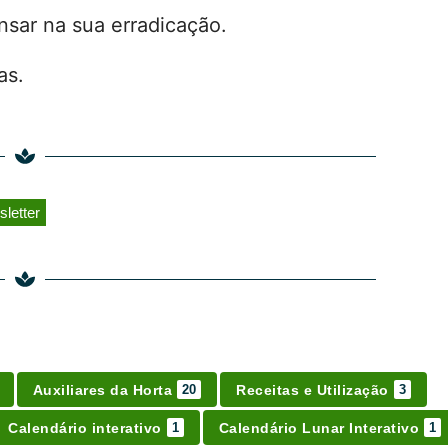
nsar na sua erradicação.
as.
letter
Auxiliares da Horta
Receitas e Utilização
20
3
Calendário interativo
Calendário Lunar Interativo
1
1